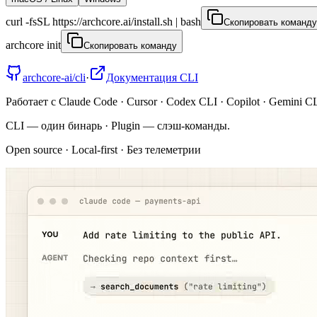
curl -fsSL https://archcore.ai/install.sh | bash
Скопировать команду
archcore init
Скопировать команду
archcore-ai/cli
·
Документация CLI
Работает с Claude Code · Cursor · Codex CLI · Copilot · Gemini
CLI — один бинарь · Plugin — слэш-команды.
Open source · Local-first · Без телеметрии