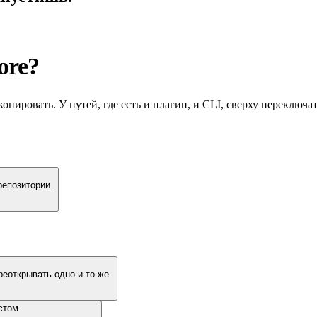
ore?
пировать. У путей, где есть и плагин, и CLI, сверху переключа
репозитории.
реоткрывать одно и то же.
стом