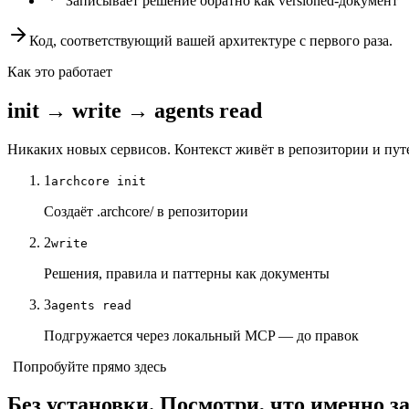
Записывает решение обратно как versioned-документ
Код, соответствующий вашей архитектуре с первого раза.
Как это работает
init
→
write
→
agents read
Никаких новых сервисов. Контекст живёт в репозитории и путе
1
archcore init
Создаёт .archcore/ в репозитории
2
write
Решения, правила и паттерны как документы
3
agents read
Подгружается через локальный MCP — до правок
Попробуйте прямо здесь
Без установки. Посмотри, что именно з