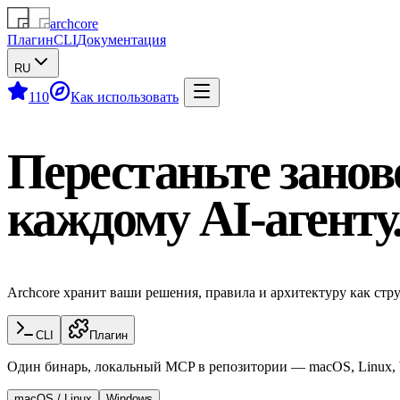
archcore
Плагин
CLI
Документация
RU
110
Как использовать
Перестаньте занов
каждому AI-агенту
Archcore хранит ваши решения, правила и архитектуру как стр
CLI
Плагин
Один бинарь, локальный MCP в репозитории — macOS, Linux,
macOS / Linux
Windows